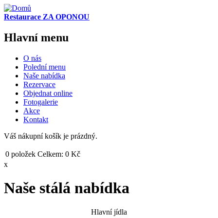
Přejít k hlavnímu obsahu
Restaurace ZA OPONOU
Hlavní menu
O nás
Polední menu
Naše nabídka
Rezervace
Objednat online
Fotogalerie
Akce
Kontakt
Váš nákupní košík je prázdný.
0
položek
Celkem:
0 Kč
x
Naše stálá nabídka
Hlavní jídla