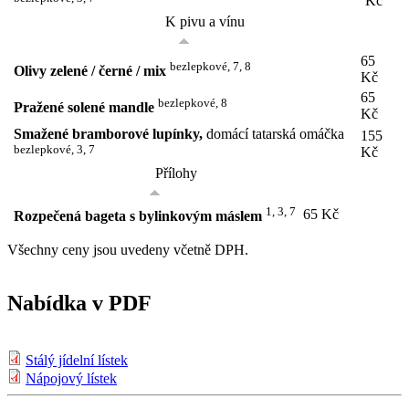
Kč
K pivu a vínu
65
bezlepkové, 7, 8
Olivy zelené / černé / mix
Kč
65
bezlepkové, 8
Pražené solené mandle
Kč
Smažené bramborové lupínky,
domácí tatarská omáčka
155
bezlepkové, 3, 7
Kč
Přílohy
1, 3, 7
65 Kč
Rozpečená bageta s bylinkovým máslem
Všechny ceny jsou uvedeny včetně DPH.
Nabídka v PDF
Stálý jídelní lístek
Nápojový lístek