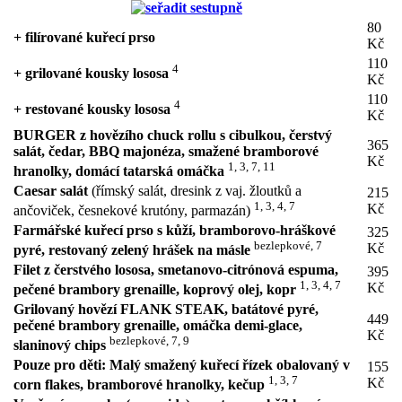
80
+ filírované kuřecí prso
Kč
110
4
+ grilované kousky lososa
Kč
110
4
+ restované kousky lososa
Kč
BURGER z hovězího chuck rollu s cibulkou, čerstvý
365
salát, čedar, BBQ majonéza, smažené bramborové
Kč
1, 3, 7, 11
hranolky, domácí tatarská omáčka
Caesar salát
(římský salát, dresink z vaj. žloutků a
215
1, 3, 4, 7
Kč
ančoviček, česnekové krutóny, parmazán)
Farmářské kuřecí prso s kůží, bramborovo-hráškové
325
bezlepkové, 7
Kč
pyré, restovaný zelený hrášek na másle
Filet z čerstvého lososa, smetanovo-citrónová espuma,
395
1, 3, 4, 7
Kč
pečené brambory grenaille, koprový olej, kopr
Grilovaný hovězí FLANK STEAK, batátové pyré,
449
pečené brambory grenaille, omáčka demi-glace,
Kč
bezlepkové, 7, 9
slaninový chips
Pouze pro děti: Malý smažený kuřecí řízek obalovaný v
155
1, 3, 7
Kč
corn flakes, bramborové hranolky, kečup