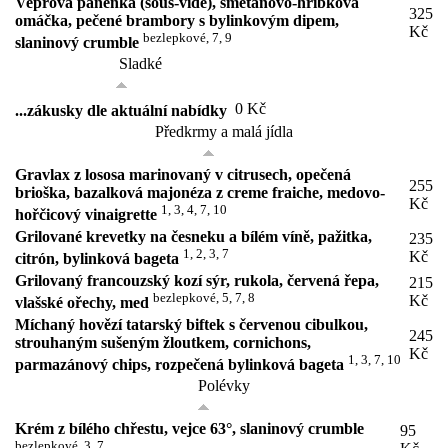
Vepřová panenka (sous-vide), smetanovo-hříbková
325
omáčka, pečené brambory s bylinkovým dipem,
Kč
bezlepkové, 7, 9
slaninový crumble
Sladké
0 Kč
...zákusky dle aktuální nabídky
Předkrmy a malá jídla
Gravlax z lososa marinovaný v citrusech, opečená
255
brioška, bazalková majonéza z creme fraiche, medovo-
Kč
1, 3, 4, 7, 10
hořčicový vinaigrette
Grilované krevetky na česneku a bílém víně, pažitka,
235
1, 2, 3, 7
Kč
citrón, bylinková bageta
Grilovaný francouzský kozí sýr, rukola, červená řepa,
215
bezlepkové, 5, 7, 8
Kč
vlašské ořechy, med
Míchaný hovězí tatarský biftek s červenou cibulkou,
245
strouhaným sušeným žloutkem, cornichons,
Kč
1, 3, 7, 10
parmazánový chips, rozpečená bylinková bageta
Polévky
Krém z bílého chřestu, vejce 63°, slaninový crumble
95
bezlepkové, 3, 7